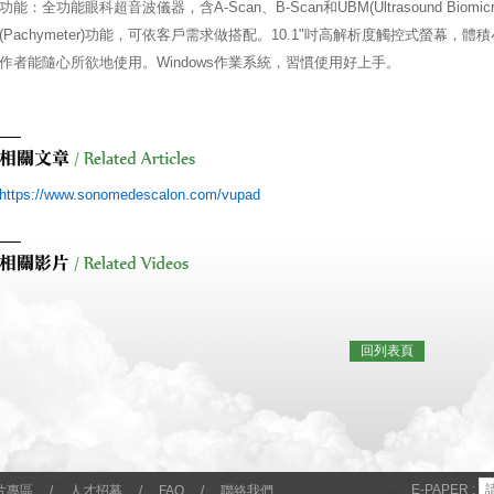
功能：全功能眼科超音波儀器，含A-Scan、B-Scan和UBM(Ultrasound Bio
(Pachymeter)功能，可依客戶需求做搭配。10.1"吋高解析度觸控式螢幕
作者能隨心所欲地使用。Windows作業系統，習慣使用好上手。
https://www.sonomedescalon.com/vupad
回列表頁
E-PAPER :
片專區
/
人才招募
/
FAQ
/
聯絡我們