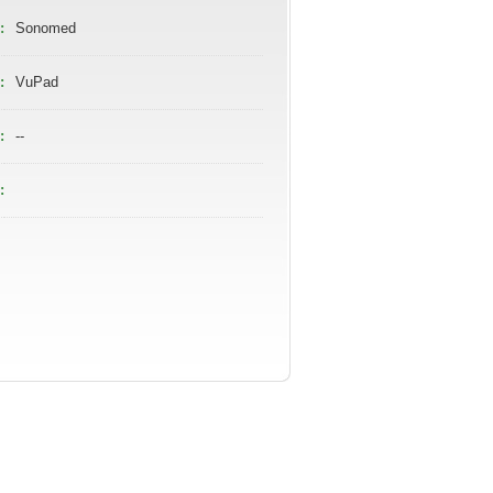
:
Sonomed
:
VuPad
:
--
: