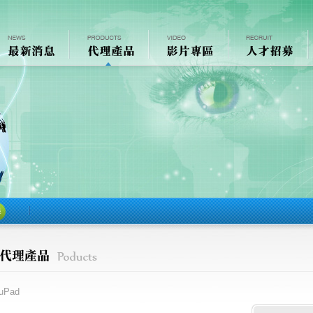
尋
uPad