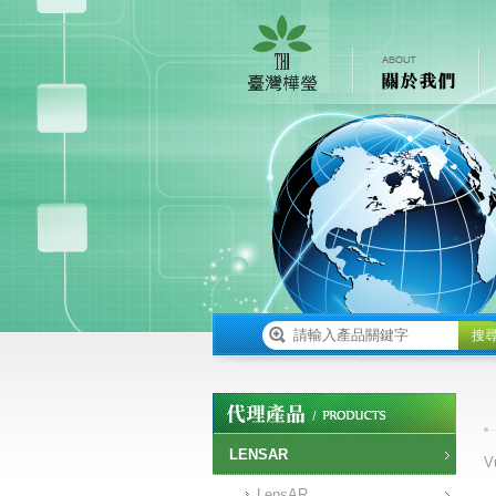
搜
LENSAR
V
LensAR