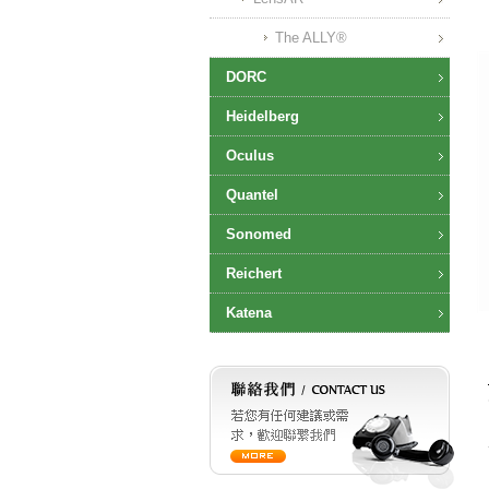
The ALLY®
DORC
Heidelberg
Oculus
Quantel
Sonomed
Reichert
Katena