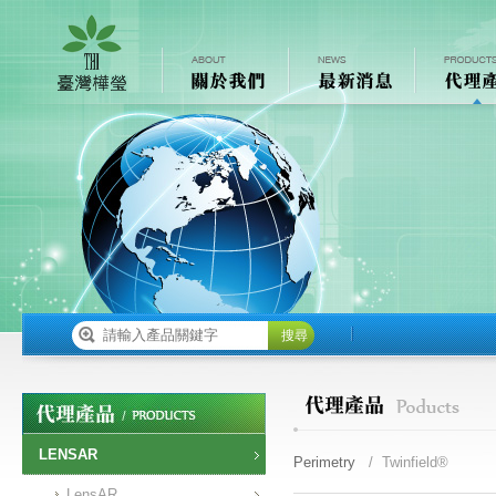
搜尋
LENSAR
Perimetry
/ Twinfield®
LensAR