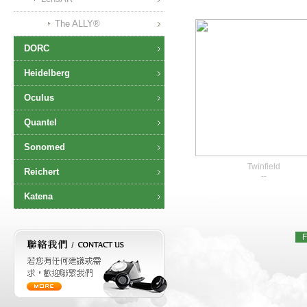
The ALLY®
DORC
Heidelberg
Oculus
Quantel
Sonomed
Twinfield
Reichert
--
Katena
F