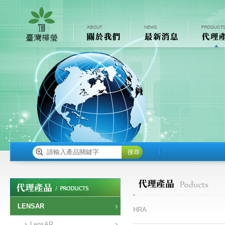
搜尋
LENSAR
HRA
LensAR