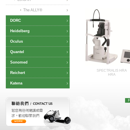
The ALLY®
DORC
Heidelberg
Oculus
Quantel
Sonomed
SPECTRALIS HRA
Reichert
HRA
Katena
F