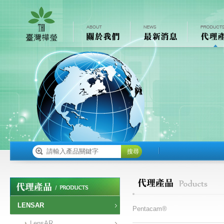
搜尋
LENSAR
Pentacam®
LensAR