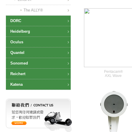
The ALLY®
DORC
Heidelberg
Oculus
Quantel
Sonomed
Pentacam®
Reichert
AXL Wave
Katena