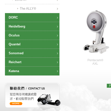
The ALLY®
DORC
Heidelberg
Oculus
Quantel
Sonomed
Pentacam®
Reichert
AXL
Katena
F