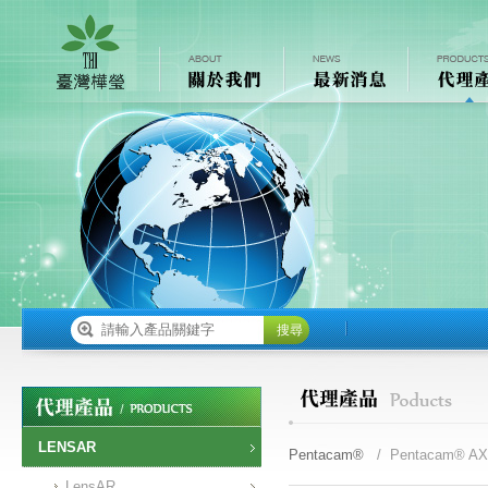
搜尋
LENSAR
Pentacam®
/ Pentacam® AX
LensAR