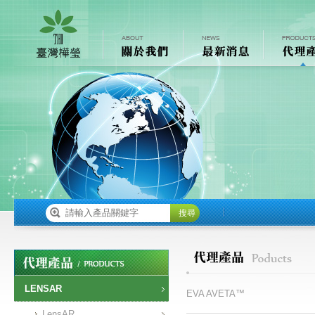
搜尋
LENSAR
EVA AVETA™
LensAR