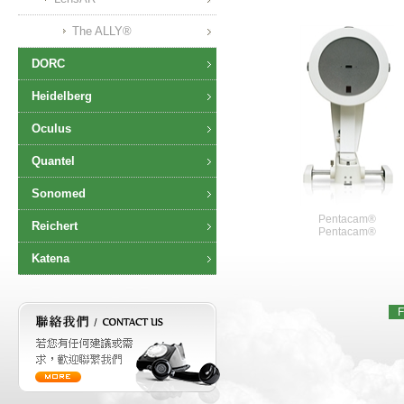
The ALLY®
DORC
Heidelberg
Oculus
Quantel
Sonomed
Pentacam®
Reichert
Pentacam®
Katena
F