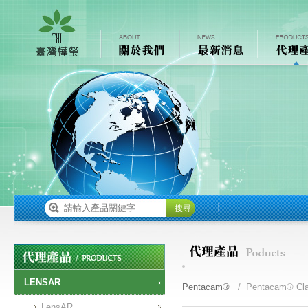
搜尋
LENSAR
Pentacam®
/ Pentacam® Cla
LensAR