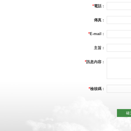
*
電話 :
傳真 :
*
E-mail :
主旨 :
*
訊息內容 :
*
檢核碼 :
確