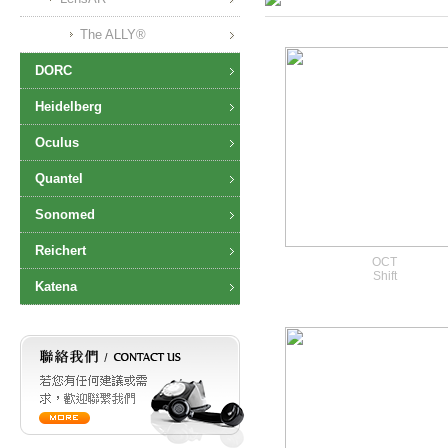
The ALLY®
DORC
Heidelberg
Oculus
Quantel
Sonomed
Reichert
OCT
Shift
Katena