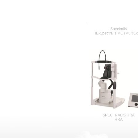
Spectralis
HE-Spectralis MC (MultiCo
SPECTRALIS HRA
HRA